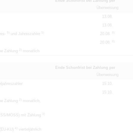
Ende Schonfrist bei Zahlung per
Überweisung
13.08.
13.08.
5)
5)
8)
hres-
und Jahreszahler
20.08.
8)
20.08.
2)
ne Zahlung
monatlich
Ende Schonfrist bei Zahlung per
Überweisung
ljahreszahler
15.10.
15.10.
2)
ne Zahlung
monatlich,
3)
M1SS/MOSS) mit Zahlung
4)
 (EU-KU)
vierteljährlich