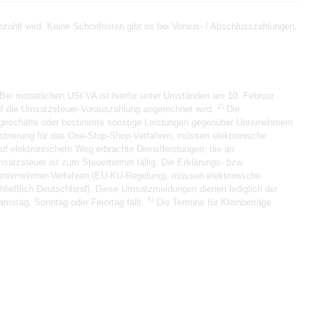
ahlt wird. Keine Schonfristen gibt es bei Voraus- / Abschlusszahlungen,
Bei monatlichen USt-VA ist hierfür unter Umständen am 10. Februar
2)
auf die Umsatzsteuer-Vorauszahlung angerechnet wird.
Die
sgeschäfte oder bestimmte sonstige Leistungen gegenüber Unternehmern
strierung für das One-Stop-Shop-Verfahren, müssen elektronische
auf elektronischem Weg erbrachte Dienstleistungen, die an
atzsteuer ist zum Steuertermin fällig. Die Erklärungs- bzw.
inunternehmer-Verfahren (EU-KU-Regelung), müssen elektronische
chließlich Deutschland). Diese Umsatzmeldungen dienen lediglich der
5)
amstag, Sonntag oder Feiertag fällt.
Die Termine für Kleinbeträge