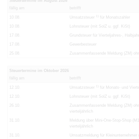
Steuertermine im August 2026
fällig am
betrifft
1)
10.08.
Umsatzsteuer
für Monatszahler
10.08.
Lohnsteuer (mit SolZ u. ggf. KiSt)
17.08.
Grundsteuer für Vierteljahres-, Halbja
17.08.
Gewerbesteuer
25.08.
Zusammenfassende Meldung (ZM) oh
Steuertermine im Oktober 2026
fällig am
betrifft
1)
12.10.
Umsatzsteuer
für Monats- und Vierte
12.10.
Lohnsteuer (mit SolZ u. ggf. KiSt)
26.10.
Zusammenfassende Meldung (ZM) oh
vierteljährlich
31.10.
Meldung über Mini-One-Stop-Shop (
vierteljährlich
31.10.
Umsatzmeldung für Kleinunternehmer