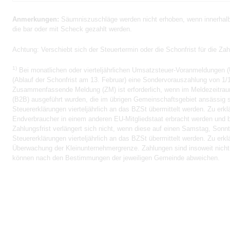
Anmerkungen:
Säumniszuschläge werden nicht erhoben, wenn innerhalb 
die bar oder mit Scheck gezahlt werden.
Achtung:
Verschiebt sich der Steuertermin oder die Schonfrist für die Za
1)
Bei monatlichen oder vierteljährlichen Umsatzsteuer-Voranmeldungen (
(Ablauf der Schonfrist am 13. Februar) eine Sondervorauszahlung von 1/1
Zusammenfassende Meldung (ZM) ist erforderlich, wenn im Meldezeitrau
(B2B) ausgeführt wurden, die im übrigen Gemeinschaftsgebiet ansässig s
Steuererklärungen vierteljährlich an das BZSt übermittelt werden. Zu er
Endverbraucher in einem anderen EU-Mitgliedstaat erbracht werden und b
Zahlungsfrist verlängert sich nicht, wenn diese auf einen Samstag, Sonnta
Steuererklärungen vierteljährlich an das BZSt übermittelt werden. Zu er
Überwachung der Kleinunternehmergrenze. Zahlungen sind insoweit nicht er
können nach den Bestimmungen der jeweiligen Gemeinde abweichen.