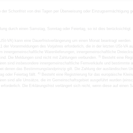
der Schonfrist von drei Tagen per Überweisung oder Einzugsermächtigung gez
hlung durch einen Samstag, Sonntag oder Feiertag, so ist dies berücksichtigt.
USt-VA) kann eine Dauerfristverlängerung um einen Monat beantragt werden. 
1 der Voranmeldungen des Vorjahres erforderlich, die in der letzten USt-VA 
m innergemeinschaftliche Warenlieferungen, innergemeinschaftliche Dreieck
3)
ind. Die Meldungen sind nicht mit Zahlungen verbunden.
Besteht eine Regi
klären sind insbesondere innergemeinschaftliche Fernverkäufe und bestimmte 
ei denen das Bestimmungslandprinzip gilt. Die Zahlung der ausländischen Ums
4)
g oder Feiertag fällt.
Besteht eine Registrierung für das europäische Kle
klären sind alle Umsätze, die im Gemeinschaftsgebiet ausgeführt wurden (eins
forderlich. Die Erklärungsfrist verlängert sich nicht, wenn diese auf einen S