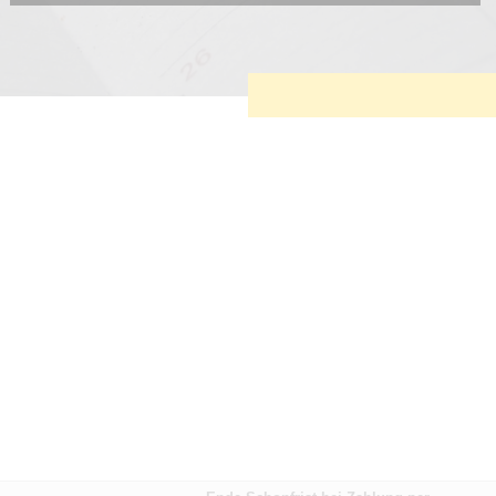
Diese Cookies sind erforderlich, um die grundlegende
Funktionalität der Website zu sichern.
Tracking- und Targeting-Cookies
Diese Cookies sind erforderlich, um unsere Website auf Ihre
Bedürfnisse hin zu optimieren. Hierzu gehört eine
bedarfsgerechte Gestaltung und fortlaufende Verbesserung
unseres Angebotes einschließlich der Verknüpfung zu
Social-Media-Angeboten von z.B. Facebook und LinkedIn.
Betreibercookies
Diese Cookies sind erforderlich, um z.B. Google Maps zu
nutzen oder eingebettete Videos abspielen zu können.