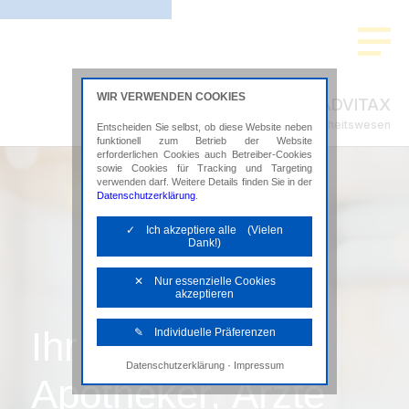
WIR VERWENDEN COOKIES
ADVITAX
Steuerberatung im Gesundheitswesen
Entscheiden Sie selbst, ob diese Website neben
funktionell zum Betrieb der Website
erforderlichen Cookies auch Betreiber-Cookies
sowie Cookies für Tracking und Targeting
verwenden darf. Weitere Details finden Sie in der
Datenschutzerklärung
.
✓ Ich akzeptiere alle (Vielen
Dank!)
✕ Nur essenzielle Cookies
akzeptieren
Ihr Spezialist für
✎ Individuelle Präferenzen
·
Datenschutzerklärung
Impressum
Notwendige Cookies
Apotheker, Ärzte
Diese Cookies sind erforderlich, um die
grundlegende Funktionalität der Website