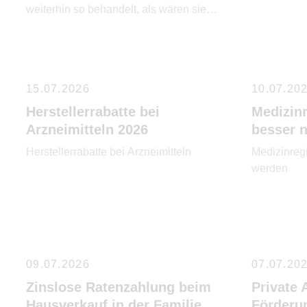
weiterhin so behandelt, als wären sie
eine Gesamthand.
15.07.2026
10.07.20
Herstellerrabatte bei
Medizinr
Arzneimitteln 2026
besser 
Herstellerrabatte bei Arzneimitteln
Medizinregi
werden
09.07.2026
07.07.20
Zinslose Ratenzahlung beim
Private 
Hausverkauf in der Familie
Förderu