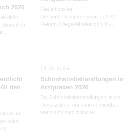
damit vorverlagert. IAB können aber nur
ich 2026
Steuertipps für
in Anspruch genommen werden, wenn
Gesundheitsunternehmen zu GKV-
te nicht
der Gewinn durch Bilanzierung oder
Reform, Pflege-Mindestlohn, E-
. Steuerlich
Einnahme-Überschuss-Rechnung
Rechnung, Umsatzsteuer und
mt
ermittelt wird. Gleichzeitig […]
Altersvorsorge.
mmt.
18.06.2026
entlicht
Schönheitsbehandlungen in
IGI den
Arztpraxen 2026
Bei Schönheitsbehandlungen ist die
Umsatzsteuer nur dann vermeidbar,
wenn eine medizinische
epraxis im
Heilbehandlung vorliegt.
e liefert
igt
f.