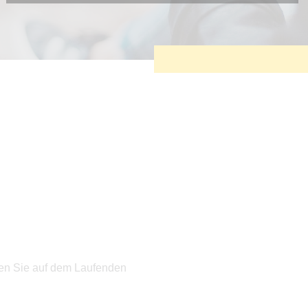
Diese Cookies sind erforderlich, um die grundlegende
Funktionalität der Website zu sichern.
Tracking- und Targeting-Cookies
Diese Cookies sind erforderlich, um unsere Website auf Ihre
Bedürfnisse hin zu optimieren. Hierzu gehört eine
bedarfsgerechte Gestaltung und fortlaufende Verbesserung
unseres Angebotes einschließlich der Verknüpfung zu
Social-Media-Angeboten von z.B. Facebook und LinkedIn.
Betreibercookies
Diese Cookies sind erforderlich, um z.B. Google Maps zu
nutzen oder eingebettete Videos abspielen zu können.
ten Sie auf dem Laufenden