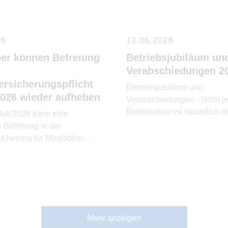
26
12.06.2026
ber können Befreiung
Betriebsjubiläum un
Verabschiedungen 2
ersicherungspflicht
Betriebsjubiläum und
2026 wieder aufheben
Verabschiedungen - Nicht j
Betriebsfeier ist steuerlich e
Juli 2026 kann eine
Betriebsveranstaltung
 Befreiung in der
icherung für Minijobber
t Wirkung für die Zukunft
n werden.
Mehr anzeigen