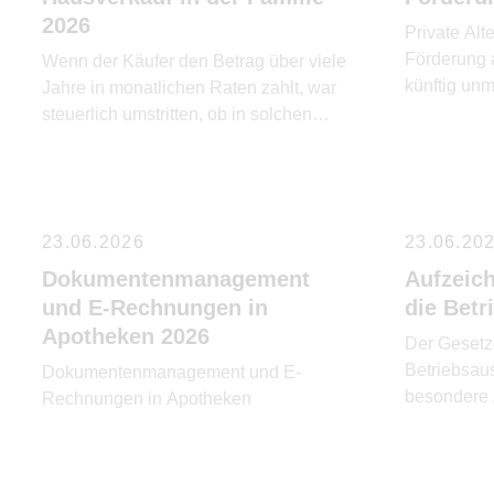
2026
Private Alt
Förderung a
Wenn der Käufer den Betrag über viele
künftig unm
Jahre in monatlichen Raten zahlt, war
steuerlich umstritten, ob in solchen
Raten automatisch ein Zinsanteil
steckt.
23.06.2026
23.06.20
Dokumentenmanagement
Aufzeich
und E-Rechnungen in
die Bet
Apotheken 2026
Der Gesetz
Betriebsau
Dokumentenmanagement und E-
besondere 
Rechnungen in Apotheken
vorgesehen