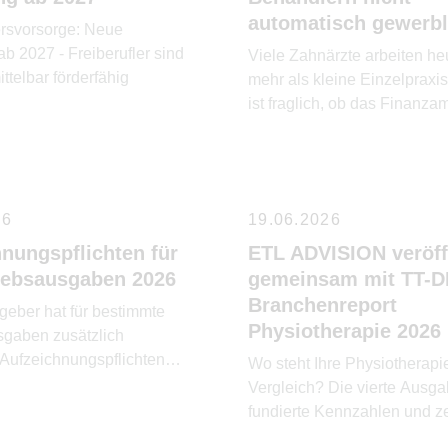
automatisch gewerbl
ersvorsorge: Neue
b 2027 - Freiberufler sind
Viele Zahnärzte arbeiten heu
ittelbar förderfähig
mehr als kleine Einzelpraxis
ist fraglich, ob das Finanza
gewerbliche Einkünfte anni
26
19.06.2026
nungspflichten für
ETL ADVISION veröff
riebsausgaben 2026
gemeinsam mit TT-D
Branchenreport
geber hat für bestimmte
Physiotherapie 2026
sgaben zusätzlich
Aufzeichnungspflichten
Wo steht Ihre Physiotherapi
.
Vergleich? Die vierte Ausgab
fundierte Kennzahlen und ze
wirtschaftliche Potenziale au