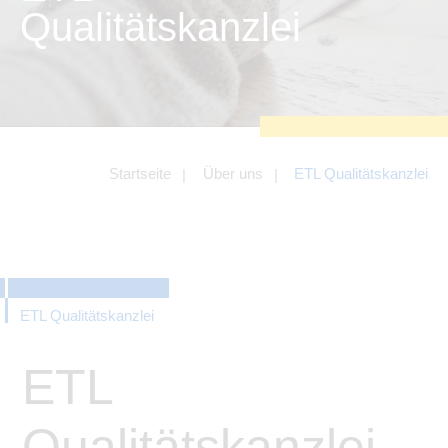
zu sichern.
Qualitätskanzlei
Tracking- und Targeting-Cookies
Diese Cookies sind erforderlich, um
unsere Website auf Ihre Bedürfnisse hin
zu optimieren. Hierzu gehört eine
bedarfsgerechte Gestaltung und
fortlaufende Verbesserung unseres
Angebotes einschließlich der
Verknüpfung zu Social-Media-
Angeboten von z.B. Facebook und
Startseite
Über uns
ETL Qualitätskanzlei
LinkedIn.
Betreibercookies
Diese Cookies sind erforderlich, um z.B.
Google Maps zu nutzen oder
eingebettete Videos abspielen zu
können.
ETL Qualitätskanzlei
ETL
Qualitätskanzlei