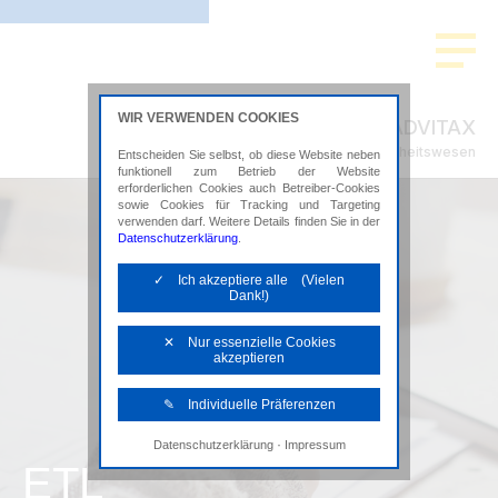
WIR VERWENDEN COOKIES
ADVITAX
Steuerberatung im Gesundheitswesen
Entscheiden Sie selbst, ob diese Website neben
funktionell zum Betrieb der Website
erforderlichen Cookies auch Betreiber-Cookies
sowie Cookies für Tracking und Targeting
verwenden darf. Weitere Details finden Sie in der
Datenschutzerklärung
.
✓ Ich akzeptiere alle (Vielen
Dank!)
✕ Nur essenzielle Cookies
akzeptieren
✎ Individuelle Präferenzen
·
Datenschutzerklärung
Impressum
Notwendige Cookies
ETL
Diese Cookies sind erforderlich, um die
grundlegende Funktionalität der Website